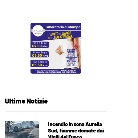
Ultime Notizie
Incendio in zona Aurelia
Sud, fiamme domate dai
Vigili del Fuoco