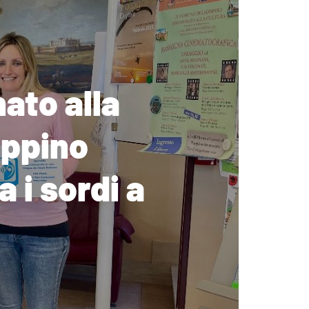
ato alla
eppino
a i sordi a