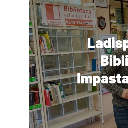
Ladisp
Bibl
Impastat