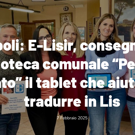
oli: E-Lisir, consegn
ioteca comunale “P
o” il tablet che aiut
tradurre in Lis
7 Febbraio 2025