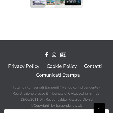
Privacy Policy
Cookie Policy
Contatti
Comunicati Stampa
Tutti i diritti riservati Baraond@ Periodico Indipendente -
Registrazione presso il Tribunale di Civitavecchia n. 4 del
13/06/2011 Dir. Responsabile: Riccardo Dionisi
©Copyright by baraondanews.it
Tutti i contenuti di BaraondaNews possono quindi essere utilizzati a patto di citare sempre
Baraondanews.it come fonte ed inserire un link o un collegamento visibile a