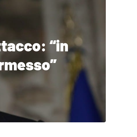
ttacco: “in
permesso”