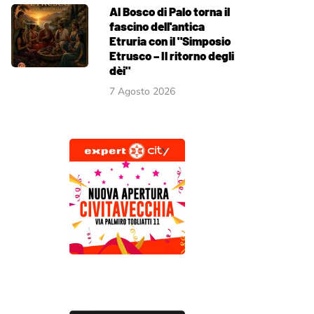
Al Bosco di Palo torna il
fascino dell'antica
Etruria con il "Simposio
Etrusco – Il ritorno degli
dèi"
7 Agosto 2026