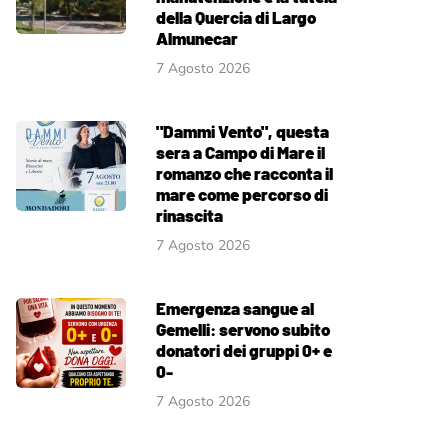
della Quercia di Largo
Almunecar
7 Agosto 2026
"Dammi Vento", questa
sera a Campo di Mare il
romanzo che racconta il
mare come percorso di
rinascita
7 Agosto 2026
Emergenza sangue al
Gemelli: servono subito
donatori dei gruppi 0+ e
0-
7 Agosto 2026