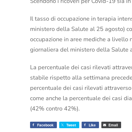
Scendono i ricoveri per Covid-19 sia in 
Il tasso di occupazione in terapia inten
ministero della Salute al 25 agosto) co
occupazione in aree mediche a livello 
giornaliera del ministero della Salute 
La percentuale dei casi rilevati attraver
stabile rispetto alla settimana preced
percentuale dei casi rilevati attraver
come anche la percentuale dei casi diag
(42% contro 42%).
Facebook
Tweet
Like
Email