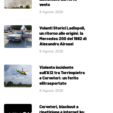
vento
9 Agosto 2026
Volanti Storici Ladispoli,
un ritorno alle origini: la
Mercedes 200 del 1982 di
Alexandru Airoaei
9 Agosto 2026
Violento incidente
sull’A12 tra Torrimpietra
e Cerveteri: un ferito
elitrasportato
9 Agosto 2026
Cerveteri, blackout a
ripetizione e internet ko: