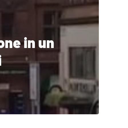
one in un
i