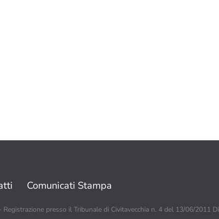
tti
Comunicati Stampa
 - Registrazione presso il Tribunale di Civitavecchia n. 4 del 13/06/2011 D