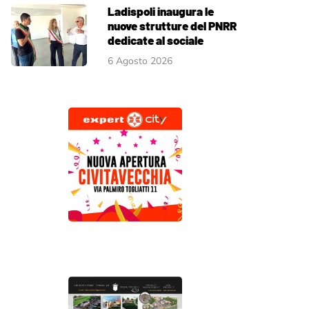
Ladispoli inaugura le
nuove strutture del PNRR
dedicate al sociale
6 Agosto 2026