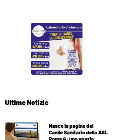
Ultime Notizie
Nasce la pagina del
Canile Sanitario della ASL
Roma 4: uno spazio