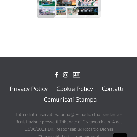
Privacy Policy
Cookie Policy
Contatti
Comunicati Stampa
Tutti i diritti riservati Baraond@ Periodico Indipendente -
Registrazione presso il Tribunale di Civitavecchia n. 4 del
13/06/2011 Dir. Responsabile: Riccardo Dionisi
©Copyright by baraondanews.it