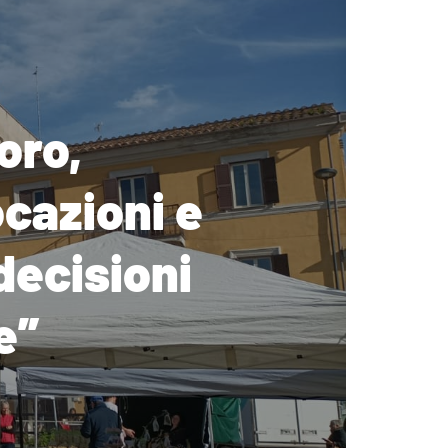
oro,
ocazioni e
 decisioni
e”