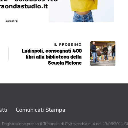
IL PROSSIMO
Ladispoli, consegnati 400
libri alla biblioteca della
Scuola Melone
tti
Comunicati Stampa
 - Registrazione presso il Tribunale di Civitavecchia n. 4 del 13/06/2011 D