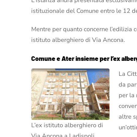
L’istanza andrà presentata esclusivame
istituzionale del Comune entro le 12 
Mentre per quanto concerne l’edilizia c
istituto alberghiero di Via Ancona.
Comune e Ater insieme per l’ex alber
La Cit
da part
per la 
conven
altre 
L’ex istituto alberghiero di
un’otti
Via Ancona a Ladispoli