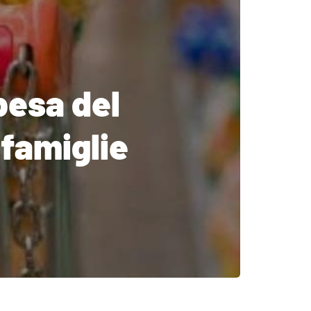
pesa del
 famiglie