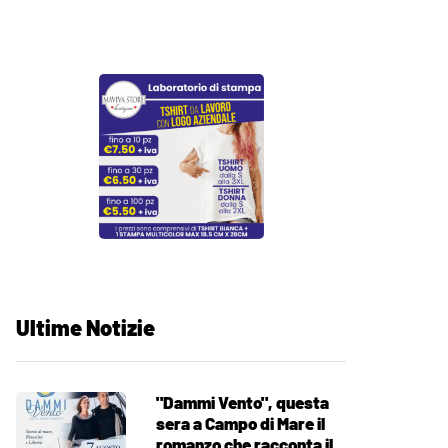
Ultime Notizie
"Dammi Vento", questa
sera a Campo di Mare il
romanzo che racconta il