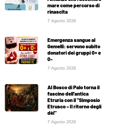
mare come percorso di
rinascita
7 Agosto 2026
Emergenza sangue al
Gemelli: servono subito
donatori dei gruppi 0+ e
0-
7 Agosto 2026
Al Bosco di Palo torna il
fascino dell'antica
Etruria con il "Simposio
Etrusco – Il ritorno degli
dèi"
7 Agosto 2026