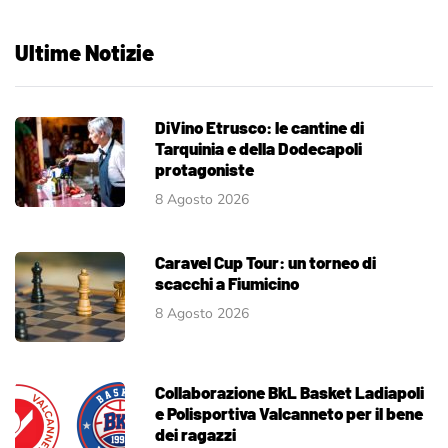
Ultime Notizie
DiVino Etrusco: le cantine di
Tarquinia e della Dodecapoli
protagoniste
8 Agosto 2026
Caravel Cup Tour: un torneo di
scacchi a Fiumicino
8 Agosto 2026
Collaborazione BkL Basket Ladiapoli
e Polisportiva Valcanneto per il bene
dei ragazzi