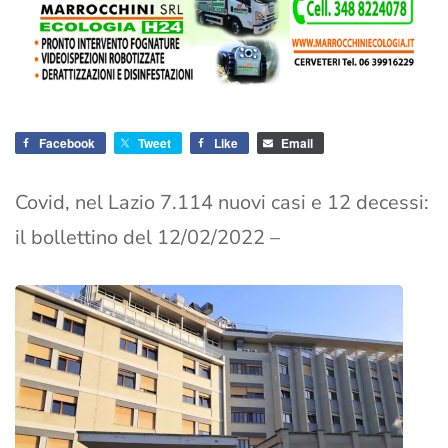
Facebook
Tweet
Like
Email
Covid, nel Lazio 7.114 nuovi casi e 12 decessi:
il bollettino del 12/02/2022 –