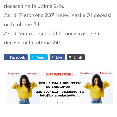
decesso nelle ultime 24h.
Asl di Rieti: sono 237 i nuovi casi e 0 i decessi
nelle ultime 24h.
Asl di Viterbo: sono 317 i nuovi casi e 3 i
decessi nelle ultime 24h.
Facebook
Tweet
Like
Email