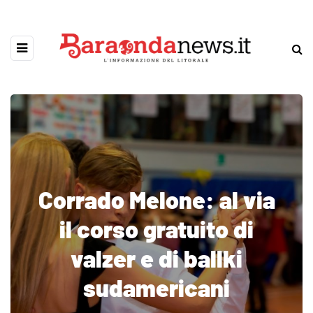
Corrado Melone: al via
il corso gratuito di
valzer e di ballki
sudamericani