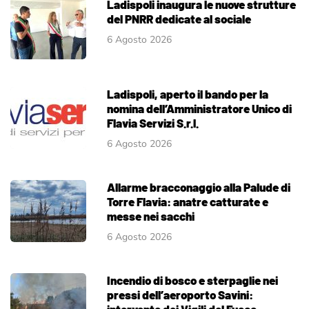
Ladispoli inaugura le nuove strutture
del PNRR dedicate al sociale
6 Agosto 2026
Ladispoli, aperto il bando per la
nomina dell’Amministratore Unico di
Flavia Servizi S.r.l.
6 Agosto 2026
Allarme bracconaggio alla Palude di
Torre Flavia: anatre catturate e
messe nei sacchi
6 Agosto 2026
Incendio di bosco e sterpaglie nei
pressi dell’aeroporto Savini:
intervento dei Vigili del Fuoco