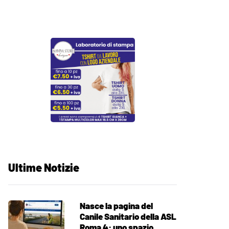
Ultime Notizie
Nasce la pagina del
Canile Sanitario della ASL
Roma 4: uno spazio