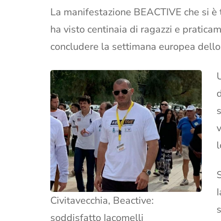
La manifestazione BEACTIVE che si è t
ha visto centinaia di ragazzi e praticam
concludere la settimana europea dello
d
s
v
l
S
Civitavecchia, Beactive:
soddisfatto Iacomelli