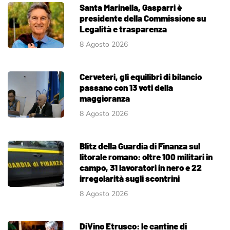
Santa Marinella, Gasparri è
presidente della Commissione su
Legalità e trasparenza
8 Agosto 2026
Cerveteri, gli equilibri di bilancio
passano con 13 voti della
maggioranza
8 Agosto 2026
Blitz della Guardia di Finanza sul
litorale romano: oltre 100 militari in
campo, 31 lavoratori in nero e 22
irregolarità sugli scontrini
8 Agosto 2026
DiVino Etrusco: le cantine di