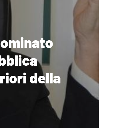
nominato
bblica
iori della