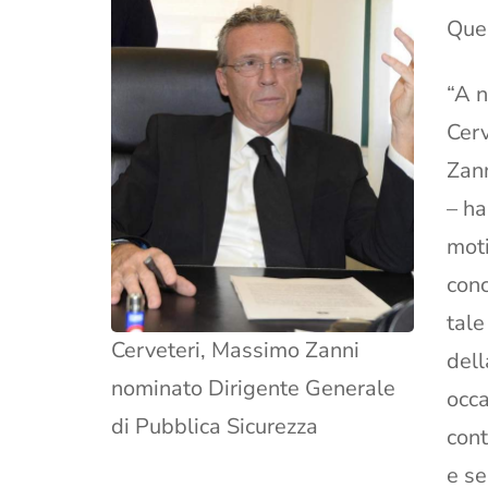
Ques
“A n
Cerv
Zann
– ha
moti
conc
tale
Cerveteri, Massimo Zanni
dell
nominato Dirigente Generale
occa
di Pubblica Sicurezza
cont
e se