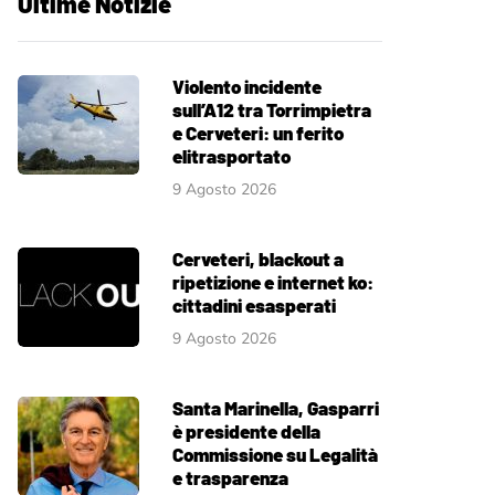
Ultime Notizie
Violento incidente
sull’A12 tra Torrimpietra
e Cerveteri: un ferito
elitrasportato
9 Agosto 2026
Cerveteri, blackout a
ripetizione e internet ko:
cittadini esasperati
9 Agosto 2026
Santa Marinella, Gasparri
è presidente della
Commissione su Legalità
e trasparenza