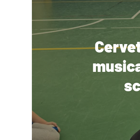
Cervet
musica
sc