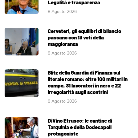
Legalità e trasparenza
8 Agosto 2026
Cerveteri, gli equilibri di bilancio
passano con 13 voti della
maggioranza
8 Agosto 2026
Blitz della Guardia di Finanza sul
litorale romano: oltre 100 militari in
campo, 31 lavoratori in nero e 22
irregolarità sugli scontrini
8 Agosto 2026
DiVino Etrusco: le cantine di
Tarquinia e della Dodecapoli
protagoniste