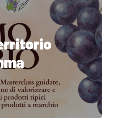
rritorio
amma