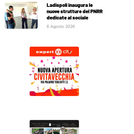
Ladispoli inaugura le
nuove strutture del PNRR
dedicate al sociale
6 Agosto 2026