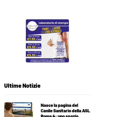
Ultime Notizie
Nasce la pagina del
Canile Sanitario della ASL
Roma 4: uno spazio