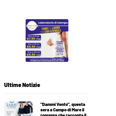
Ultime Notizie
"Dammi Vento", questa
sera a Campo di Mare il
romanzo che racconta il