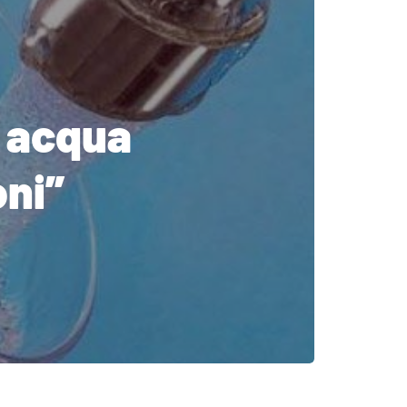
a acqua
oni”