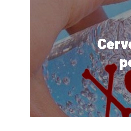
Cerve
p