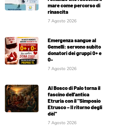
mare come percorso di
rinascita
7 Agosto 2026
Emergenza sangue al
Gemelli: servono subito
donatori dei gruppi 0+ e
0-
7 Agosto 2026
Al Bosco di Palo torna il
fascino dell'antica
Etruria con il "Simposio
Etrusco – Il ritorno degli
dèi"
7 Agosto 2026