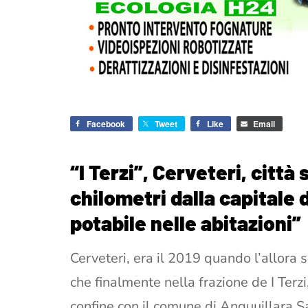
Facebook
Tweet
Like
Email
“I Terzi”, Cerveteri, citt
chilometri dalla capitale 
potabile nelle abitazioni”
Cerveteri, era il 2019 quando l’allor
che finalmente nella frazione de I Terz
confine con il comune di Anguuillara Sa