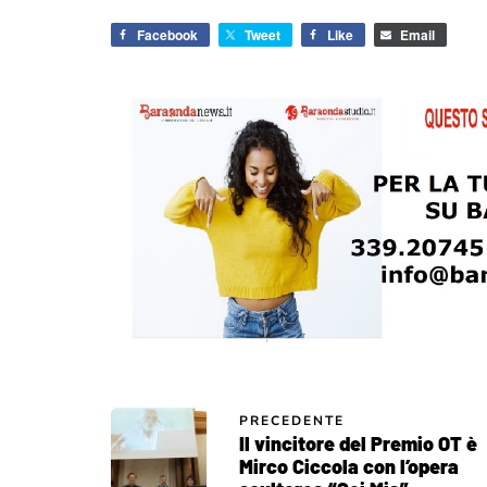
Facebook
Tweet
Like
Email
PRECEDENTE
Il vincitore del Premio OT è
Mirco Ciccola con l’opera