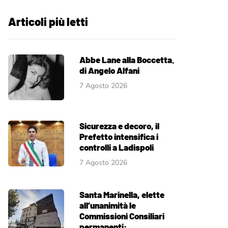
Articoli più letti
Abbe Lane alla Boccetta.
di Angelo Alfani
7 Agosto 2026
Sicurezza e decoro, il
Prefetto intensifica i
controlli a Ladispoli
7 Agosto 2026
Santa Marinella, elette
all’unanimità le
Commissioni Consiliari
permanenti: