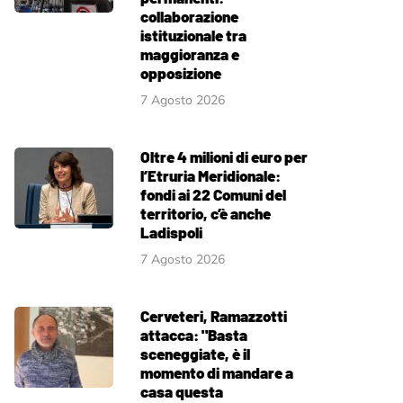
collaborazione
istituzionale tra
maggioranza e
opposizione
7 Agosto 2026
Oltre 4 milioni di euro per
l’Etruria Meridionale:
fondi ai 22 Comuni del
territorio, c’è anche
Ladispoli
7 Agosto 2026
Cerveteri, Ramazzotti
attacca: "Basta
sceneggiate, è il
momento di mandare a
casa questa