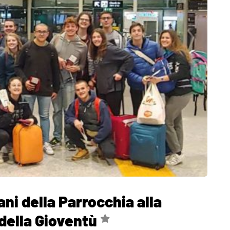
ani della Parrocchia alla
della Gioventù