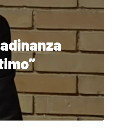
tadinanza
ltimo”