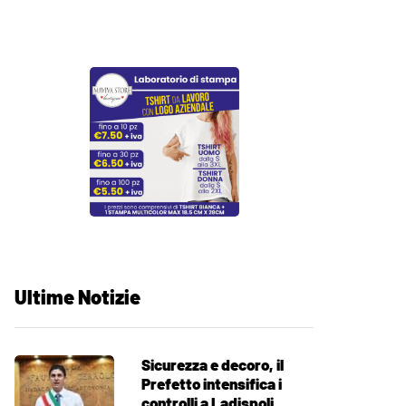
Ultime Notizie
Sicurezza e decoro, il
Prefetto intensifica i
controlli a Ladispoli