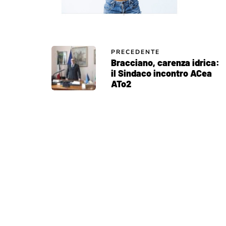
PRECEDENTE
Bracciano, carenza idrica:
il Sindaco incontro ACea
ATo2