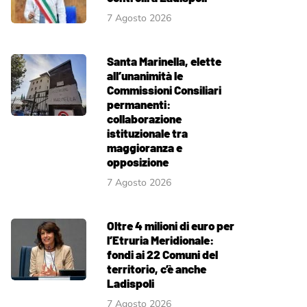
7 Agosto 2026
Santa Marinella, elette
all’unanimità le
Commissioni Consiliari
permanenti:
collaborazione
istituzionale tra
maggioranza e
opposizione
7 Agosto 2026
Oltre 4 milioni di euro per
l’Etruria Meridionale:
fondi ai 22 Comuni del
territorio, c’è anche
Ladispoli
7 Agosto 2026