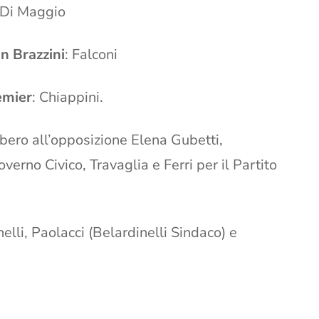
e Di Maggio
on Brazzini
: Falconi
emier
: Chiappini.
bbero all’opposizione Elena Gubetti,
erno Civico, Travaglia e Ferri per il Partito
lli, Paolacci (Belardinelli Sindaco) e