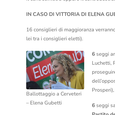
IN CASO DI VITTORIA DI ELENA GU
16 consiglieri di maggioranza verranno
lei tra i consiglieri eletti).
6
seggi a
Luchetti, 
proseguire
dell’oppos
Prosperi),
Ballottaggio a Cerveteri
– Elena Gubetti
6
seggi s
Partito d