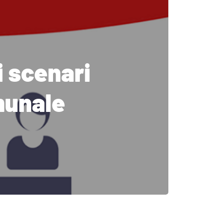
i scenari
omunale