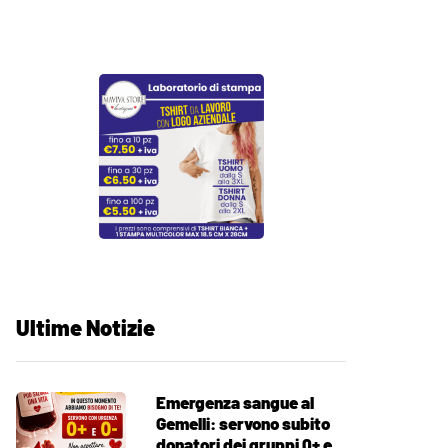
Ultime Notizie
Emergenza sangue al
Gemelli: servono subito
donatori dei gruppi 0+ e