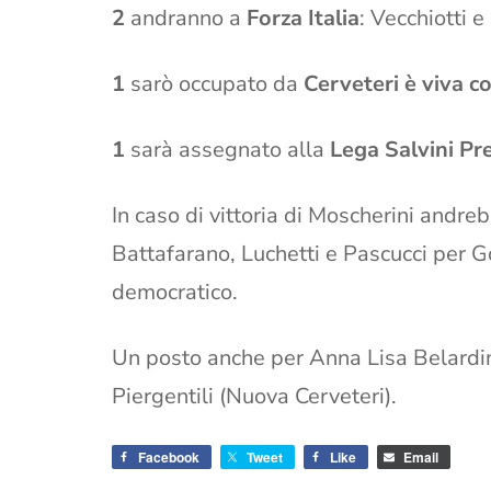
2
andranno a
Forza Italia
: Vecchiotti 
1
sarò occupato da
Cerveteri è viva c
1
sarà assegnato alla
Lega Salvini Pr
In caso di vittoria di Moscherini andre
Battafarano, Luchetti e Pascucci per Gov
democratico.
Un posto anche per Anna Lisa Belardine
Piergentili (Nuova Cerveteri).
Facebook
Tweet
Like
Email