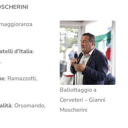
OSCHERINI
i maggioranza
atelli d’Italia
:
.
ne
: Ramazzotti,
Ballottaggio a
Cerveteri – Gianni
alità
: Orsomando,
Moscherini