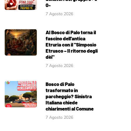
0-
7 Agosto 2026
Al Bosco di Palo torna il
fascino dell'antica
Etruria con il "Simposio
Etrusco – Il ritorno degli
dèi"
7 Agosto 2026
Bosco di Palo
trasformato in
parcheggio? Sinistra
Italiana chiede
chiarimenti al Comune
7 Agosto 2026