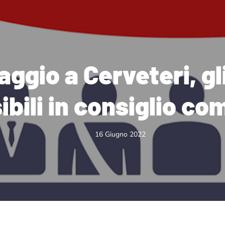
aggio a Cerveteri, gl
ibili in consiglio c
16 Giugno 2022