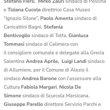
Stefano Fierli
,
Mirko Zauri
sindaco di Pescina
e
Tiziana Cucolo
direttrice Casa Museo
“Ignazio Silone”,
Paolo Amenta
sindaco di
Canicattini Bagni,
Stefania
Bentivoglio
sindaco di Tolfa,
Gianluca
Tommasi
sindaco di Calimera con
il consigliere comunale e delegato alla Grecìa
Salentina
Andrea Aprile,
Luigi Landi
sindaco
di Allumiere, per il Comune di Alezio il
sindaco
Andrea Barone
con l’assessore alla
Cultura
Fabiola Margari
,
Nicola De
Simone
sindaco di Scurcola Marsicana,
Giuseppe Parello
direttore Servizio Parchi e