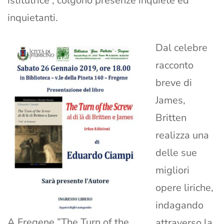
istitutrice , colgono presenze inquiete ed
inquietanti.
Dal celebre
racconto
breve di
James,
Britten
realizza una
delle sue
migliori
opere liriche,
indagando
A Fregene ”The Turn of the
attraverso la