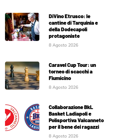
DiVino Etrusco: le
cantine di Tarquinia e
della Dodecapoli
protagoniste
8 Agosto 2026
Caravel Cup Tour: un
torneo di scacchi a
Fiumicino
8 Agosto 2026
Collaborazione BkL
Basket Ladiapoli e
Polisportiva Valcanneto
per il bene dei ragazzi
8 Agosto 2026