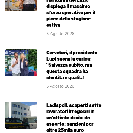
dispiega il massimo
sforzo operativo per il
picco della stagione
estiva
5 Agosto 2026
Cerveteri, il presidente
Lupi suona la carica:
"Salvezza subito, ma
questa squadra ha
identità e qualità"
5 Agosto 2026
Ladispoli, scoperti sette
lavoratori irregolari in
un’attività di cibi da
asporto: sanzioni per
oltre 23mila euro