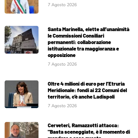
7 Agosto 2026
Santa Marinella, elette all’unanimità
le Commissioni Consiliari
permanenti: collaborazione
istituzionale tra maggioranza e
opposizione
7 Agosto 2026
Oltre 4 milioni di euro per l’Etruria
Meridionale: fondi ai 22 Comuni del
territorio, c’è anche Ladispoli
7 Agosto 2026
Cerveteri, Ramazzotti attacca:
"Basta sceneggiate, è il momento di
mandare a casa questa