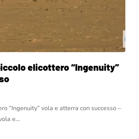
piccolo elicottero “Ingenuity”
sso
tero “Ingenuity” vola e atterra con successo –
 vola e…