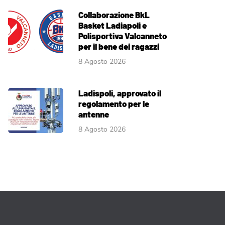
Collaborazione BkL
Basket Ladiapoli e
Polisportiva Valcanneto
per il bene dei ragazzi
8 Agosto 2026
Ladispoli, approvato il
regolamento per le
antenne
8 Agosto 2026