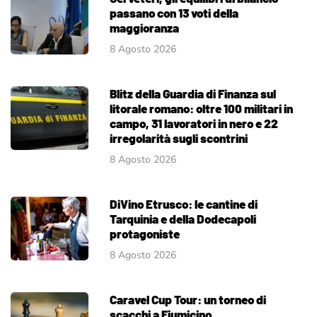
passano con 13 voti della
maggioranza
8 Agosto 2026
Blitz della Guardia di Finanza sul
litorale romano: oltre 100 militari in
campo, 31 lavoratori in nero e 22
irregolarità sugli scontrini
8 Agosto 2026
DiVino Etrusco: le cantine di
Tarquinia e della Dodecapoli
protagoniste
8 Agosto 2026
Caravel Cup Tour: un torneo di
scacchi a Fiumicino