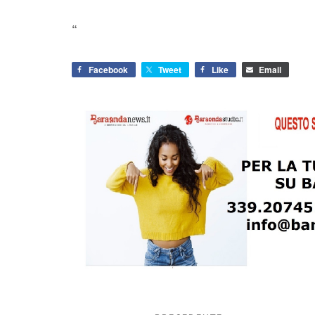
“
Facebook
Tweet
Like
Email