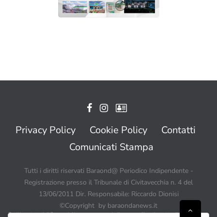
Privacy Policy
Cookie Policy
Contatti
Comunicati Stampa
Tutti i diritti riservati Baraond@ Periodico Indipendente -
Registrazione presso il Tribunale di Civitavecchia n. 4 del
13/06/2011 Dir. Responsabile: Riccardo Dionisi
©Copyright by baraondanews.it
Tutti i contenuti di BaraondaNews possono quindi essere utilizzati a patto di citare sempre