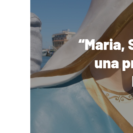
“Maria, 
una p