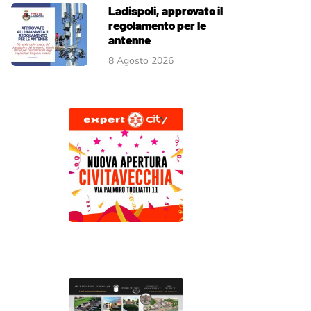
Ladispoli, approvato il
regolamento per le
antenne
8 Agosto 2026