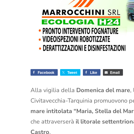
Facebook
Tweet
Like
Email
Alla vigilia della
Domenica del mare
,
Civitavecchia-Tarquinia promuovono p
mare intitolata
“Maria, Stella del Mar
che attraverserà
il litorale settentrio
Castro
.