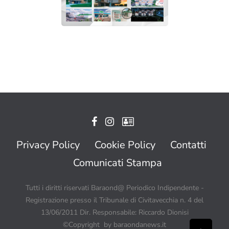
Privacy Policy
Cookie Policy
Contatti
Comunicati Stampa
Tutti i diritti riservati Baraond@ Periodico Indipendente -
Registrazione presso il Tribunale di Civitavecchia n. 4 del
13/06/2011 Dir. Responsabile: Riccardo Dionisi
©Copyright by baraondanews.it