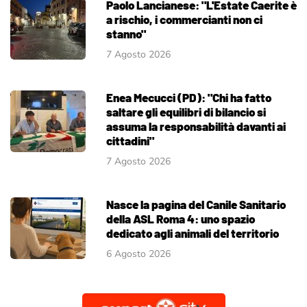
Paolo Lancianese: "L'Estate Caerite è
a rischio, i commercianti non ci
stanno"
7 Agosto 2026
Enea Mecucci (PD): "Chi ha fatto
saltare gli equilibri di bilancio si
assuma la responsabilità davanti ai
cittadini"
7 Agosto 2026
Nasce la pagina del Canile Sanitario
della ASL Roma 4: uno spazio
dedicato agli animali del territorio
6 Agosto 2026