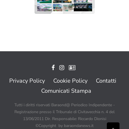
Privacy Policy
Cookie Policy
Contatti
Comunicati Stampa
Tutti i diritti riservati Baraond@ Periodico Indipendente -
Registrazione presso il Tribunale di Civitavecchia n. 4 del
13/06/2011 Dir. Responsabile: Riccardo Dionisi
©Copyright by baraondanews.it