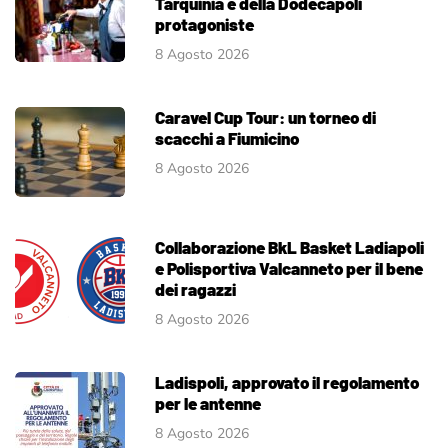
Tarquinia e della Dodecapoli
protagoniste
8 Agosto 2026
Caravel Cup Tour: un torneo di
scacchi a Fiumicino
8 Agosto 2026
Collaborazione BkL Basket Ladiapoli
e Polisportiva Valcanneto per il bene
dei ragazzi
8 Agosto 2026
Ladispoli, approvato il regolamento
per le antenne
8 Agosto 2026