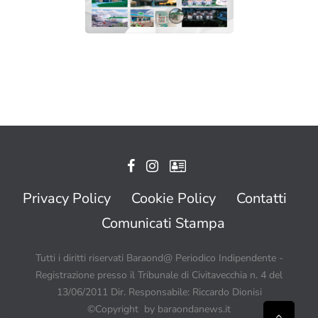
Privacy Policy
Cookie Policy
Contatti
Comunicati Stampa
Tutti i diritti riservati Baraond@ Periodico Indipendente -
Registrazione presso il Tribunale di Civitavecchia n. 4 del
13/06/2011 Dir. Responsabile: Riccardo Dionisi
©Copyright by baraondanews.it