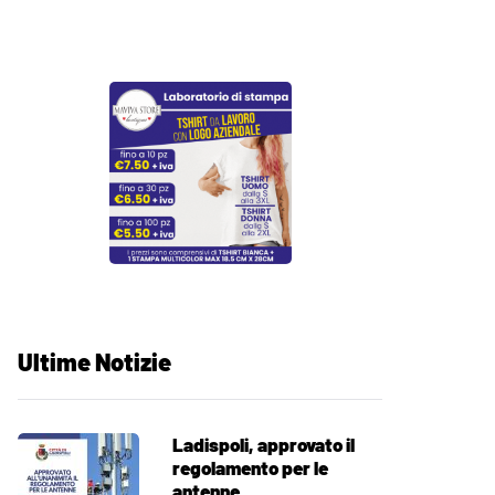
Ultime Notizie
Ladispoli, approvato il
regolamento per le
antenne