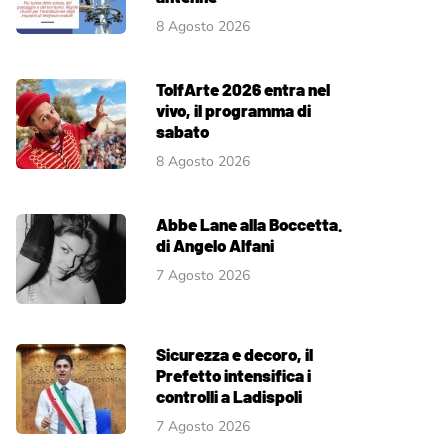
8 Agosto 2026
TolfArte 2026 entra nel
vivo, il programma di
sabato
8 Agosto 2026
Abbe Lane alla Boccetta.
di Angelo Alfani
7 Agosto 2026
Sicurezza e decoro, il
Prefetto intensifica i
controlli a Ladispoli
7 Agosto 2026