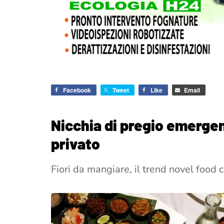
Facebook
Tweet
Like
Email
Nicchia di pregio emerge
privato
Fiori da mangiare, il trend novel food ch