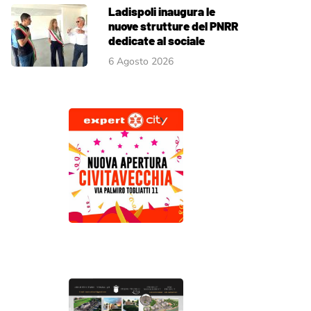
Ladispoli inaugura le
nuove strutture del PNRR
dedicate al sociale
6 Agosto 2026