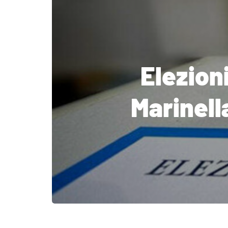
Elezion
Marinell