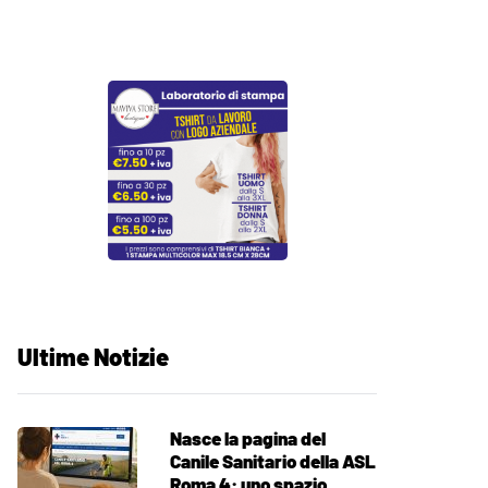
Ultime Notizie
Nasce la pagina del
Canile Sanitario della ASL
Roma 4: uno spazio