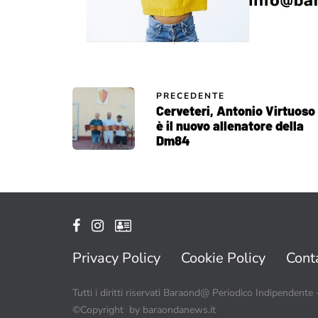
PRECEDENTE
Cerveteri, Antonio Virtuoso
è il nuovo allenatore della
Dm84
Privacy Policy
Cookie Policy
Conta
Tutti i diritti riservati Baraond@ Periodico Indipendente
©Copyright by baraondanews.it