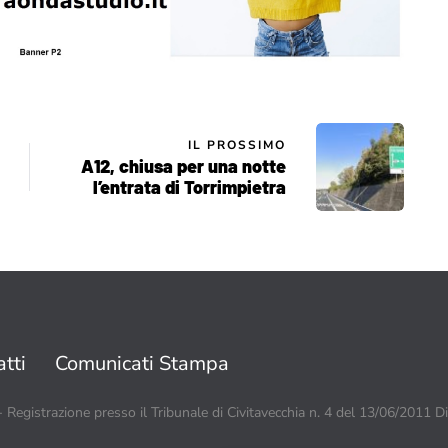
IL PROSSIMO
A12, chiusa per una notte
l’entrata di Torrimpietra
tti
Comunicati Stampa
 - Registrazione presso il Tribunale di Civitavecchia n. 4 del 13/06/2011 D