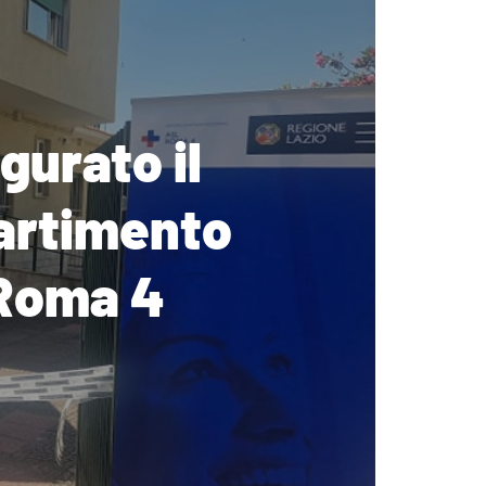
urato il
partimento
 Roma 4