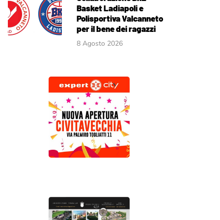
Basket Ladiapoli e
Polisportiva Valcanneto
per il bene dei ragazzi
8 Agosto 2026