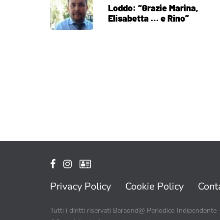
Loddo: “Grazie Marina,
Elisabetta … e Rino”
Privacy Policy
Cookie Policy
Conta
Tutti i diritti riservati Baraond@ Periodico Indipendente