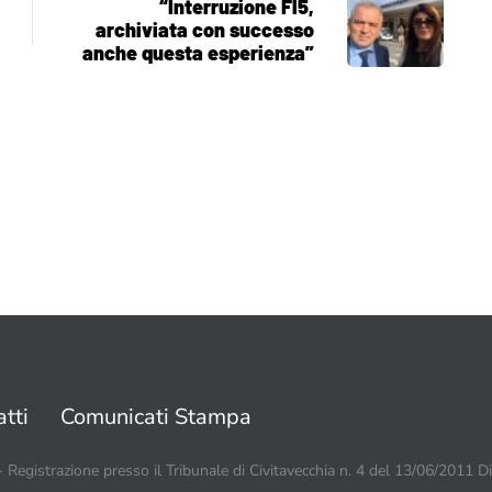
“Interruzione Fl5,
archiviata con successo
anche questa esperienza”
tti
Comunicati Stampa
 - Registrazione presso il Tribunale di Civitavecchia n. 4 del 13/06/2011 D