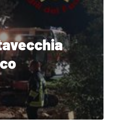
itavecchia
oco