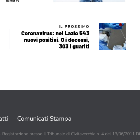
IL PROSSIMO
Coronavirus: nel Lazio 543
nuovi positivi. 0 i decessi,
303 i guariti
tti
Comunicati Stampa
 - Registrazione presso il Tribunale di Civitavecchia n. 4 del 13/06/2011 D