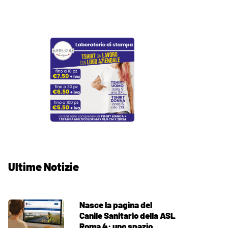
Ultime Notizie
Nasce la pagina del
Canile Sanitario della ASL
Roma 4: uno spazio