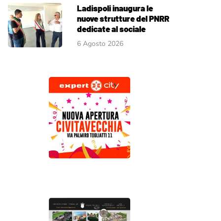
Ladispoli inaugura le
nuove strutture del PNRR
dedicate al sociale
6 Agosto 2026