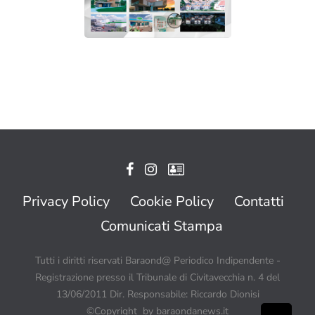
Privacy Policy
Cookie Policy
Contatti
Comunicati Stampa
Tutti i diritti riservati Baraond@ Periodico Indipendente -
Registrazione presso il Tribunale di Civitavecchia n. 4 del
13/06/2011 Dir. Responsabile: Riccardo Dionisi
©Copyright by baraondanews.it