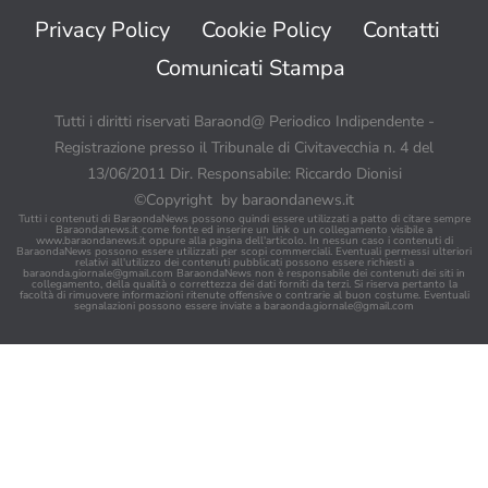
Privacy Policy
Cookie Policy
Contatti
Comunicati Stampa
Tutti i diritti riservati Baraond@ Periodico Indipendente -
Registrazione presso il Tribunale di Civitavecchia n. 4 del
13/06/2011 Dir. Responsabile: Riccardo Dionisi
©Copyright by baraondanews.it
Tutti i contenuti di BaraondaNews possono quindi essere utilizzati a patto di citare sempre
Baraondanews.it come fonte ed inserire un link o un collegamento visibile a
www.baraondanews.it oppure alla pagina dell'articolo. In nessun caso i contenuti di
BaraondaNews possono essere utilizzati per scopi commerciali. Eventuali permessi ulteriori
relativi all'utilizzo dei contenuti pubblicati possono essere richiesti a
baraonda.giornale@gmail.com
BaraondaNews non è responsabile dei contenuti dei siti in
collegamento, della qualità o correttezza dei dati forniti da terzi. Si riserva pertanto la
facoltà di rimuovere informazioni ritenute offensive o contrarie al buon costume. Eventuali
segnalazioni possono essere inviate a
baraonda.giornale@gmail.com