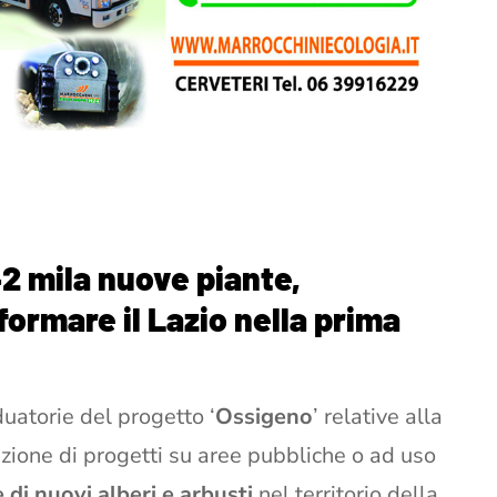
42 mila nuove piante,
sformare il Lazio nella prima
uatorie del progetto ‘
Ossigeno
’ relative alla
ezione di progetti su aree pubbliche o ad uso
di nuovi alberi e arbusti
nel territorio della