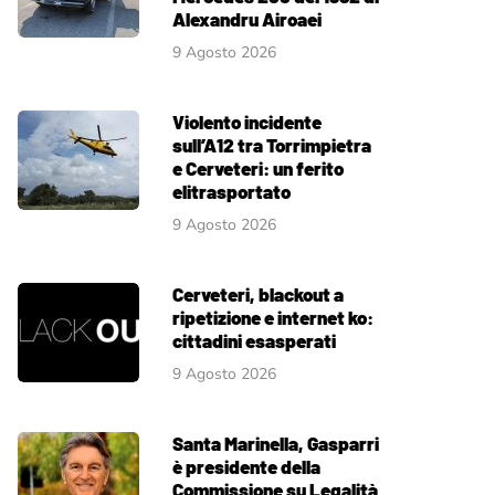
Alexandru Airoaei
9 Agosto 2026
Violento incidente
sull’A12 tra Torrimpietra
e Cerveteri: un ferito
elitrasportato
9 Agosto 2026
Cerveteri, blackout a
ripetizione e internet ko:
cittadini esasperati
9 Agosto 2026
Santa Marinella, Gasparri
è presidente della
Commissione su Legalità