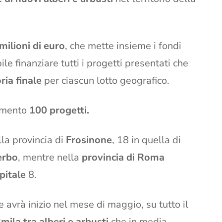
milioni di euro
, che mette insieme i fondi
le finanziare tutti i progetti presentati che
ia finale
per ciascun lotto geografico.
iamento
100 progetti.
la provincia di
Frosinone
, 18 in quella di
erbo
, mentre nella
provincia di Roma
itale
8.
avrà inizio nel mese di maggio, su tutto il
mila tra alberi e arbusti
che in media