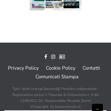
Privacy Policy
Cookie Policy
Contatti
Comunicati Stampa
Tutti i diritti riservati Baraond@ Periodico Indipendente -
Registrazione presso il Tribunale di Civitavecchia n. 4 del
13/06/2011 Dir. Responsabile: Riccardo Dionisi
©Copyright by baraondanews.it
Tutti i contenuti di BaraondaNews possono quindi essere utilizzati a patto di citare sempre