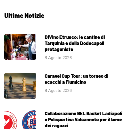
Ultime Notizie
DiVino Etrusco: le cantine di
Tarquinia e della Dodecapoli
protagoniste
8 Agosto 2026
Caravel Cup Tour: un torneo di
scacchi a Fiumicino
8 Agosto 2026
Collaborazione BkL Basket Ladiapoli
e Polisportiva Valcanneto per il bene
dei ragazzi